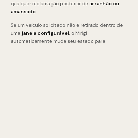
qualquer reclamação posterior de
arranhão ou
amassado
.
Se um veículo solicitado não é retirado dentro de
uma
janela configurável
, o Mirigi
automaticamente muda seu estado para
aguardando reestacionamento
e
notifica o
morador
de que o carro foi devolvido à garagem. A
área de entrega permanece livre
, o valet
sempre sabe o que fazer, e a administração obtém
uma
trilha de auditoria completa
da atividade
da garagem para dimensionar corretamente a
equipe nos horários de pico.