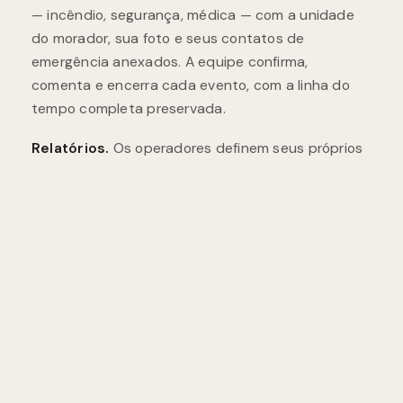
— incêndio, segurança, médica — com a unidade
do morador, sua foto e seus contatos de
emergência anexados. A equipe confirma,
comenta e encerra cada evento, com a linha do
tempo completa preservada.
Relatórios.
Os operadores definem seus próprios
relatórios por edifício — exatamente as métricas
de que a propriedade precisa, executados sob
demanda, com um botão
executar todos
para o
conjunto recorrente semanal ou mensal.
Diagnóstico de IA.
Como a Miri age em nome dos
moradores, o console também inclui um registro
completo de cada conversa com a IA: chats de
texto, sessões de voz, cada ferramenta que a
agente acionou, com feedback de polegar para
cima / polegar para baixo agregado, para que a