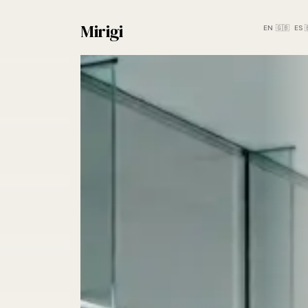
Mirigi
EN 🇬🇧
ES 