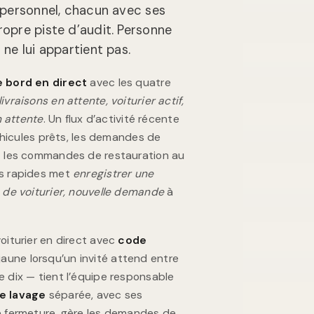
u personnel, chacun avec ses
ropre piste d’audit. Personne
 ne lui appartient pas.
e bord en direct
avec les quatre
livraisons en attente, voiturier actif,
 attente
. Un flux d’activité récente
 véhicules prêts, les demandes de
et les commandes de restauration au
ns rapides met
enregistrer une
e de voiturier, nouvelle demande
à
voiturier en direct avec
code
aune lorsqu’un invité attend entre
e dix — tient l’équipe responsable
de lavage
séparée, avec ses
de fermeture, gère les demandes de