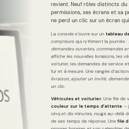
revient. Neuf rôles distincts d
permissions, ses écrans et sa p
ne perd un clic sur un écran qui
La console s’ouvre sur un
tableau d
compteurs qui rythment la journée :
demandes ouvertes, commandes en
affiche les nouvelles livraisons, les
voiturier, les demandes de service 
fur et à mesure. Une rangée d’actio
livraison, ajouter un invité, demand
un clic.
Véhicules et voiturier.
Une file de 
couleur sur le temps d’attente
— j
cinq et dix minutes, rouge au-delà d
de ses temps de réponse. Une
file 
propres horaires et son calendrier 