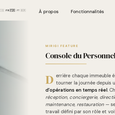
🇪🇸
FR 🇫🇷
PT 🇧🇷
À propos
Fonctionnalités
MIRIGI FEATURE
Console du Personnel
D
errière chaque immeuble équ
tourner la journée depuis 
d’opérations en temps réel
. C
réception, conciergerie, directio
maintenance, restauration
— se
travail défini par son rôle et v