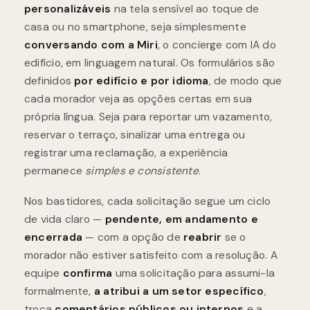
casa ou no smartphone, seja simplesmente
conversando com a Miri
, o concierge com IA do
edifício, em linguagem natural. Os formulários são
definidos
por edifício e por idioma
, de modo que
cada morador veja as opções certas em sua
própria língua. Seja para reportar um vazamento,
reservar o terraço, sinalizar uma entrega ou
registrar uma reclamação, a experiência
permanece
simples e consistente
.
Nos bastidores, cada solicitação segue um ciclo
de vida claro —
pendente, em andamento e
encerrada
— com a opção de
reabrir
se o
morador não estiver satisfeito com a resolução. A
equipe
confirma
uma solicitação para assumi-la
formalmente,
a atribui a um setor específico
,
troca
comentários públicos ou internos
e a
encerra com uma
nota de resolução obrigatória
.