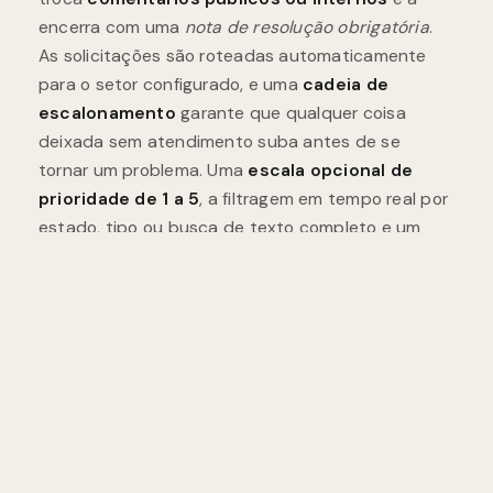
As solicitações são roteadas automaticamente
para o setor configurado, e uma
cadeia de
escalonamento
garante que qualquer coisa
deixada sem atendimento suba antes de se
tornar um problema. Uma
escala opcional de
prioridade de 1 a 5
, a filtragem em tempo real por
estado, tipo ou busca de texto completo e um
alerta sonoro de solicitações pendentes
mantêm as equipes de recepção focadas no que
mais importa.
A responsabilidade está integrada.
Os
moradores recebem
notificações push
no
momento em que a equipe confirma, comenta ou
atualiza sua solicitação, e a conversa permanece
anexada ao chamado. Cada ação —
criação,
atribuição, escalonamento, encerramento,