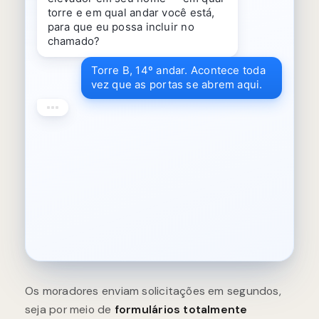
torre e em qual andar você está,
para que eu possa incluir no
chamado?
Torre B, 14º andar. Acontece toda
vez que as portas se abrem aqui.
Entendido. Criei uma solicitação
de manutenção intitulada "Barulho
de atrito no elevador — Torre B,
14º andar" e a encaminhei ao
setor de manutenção do edifício.
Você receberá uma notificação
push quando a equipe confirmar
ou responder.
Os moradores enviam solicitações em segundos,
seja por meio de
formulários totalmente
personalizáveis
na tela sensível ao toque de