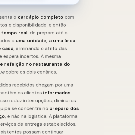
esenta o
cardápio completo
com
tos e disponibilidade, e então
 tempo real
, do preparo até a
iados a
uma unidade, a uma área
e casa
, eliminando o atrito das
de espera incertos. A mesma
de refeição no restaurante do
ue
cobre os dois cenários.
edidos recebidos chegam por uma
antém os clientes
informados
sso reduz interrupções, diminui os
quipe se concentre no
preparo dos
iço
, e não na logística. A plataforma
erviços de entrega estabelecidos,
existentes possam continuar