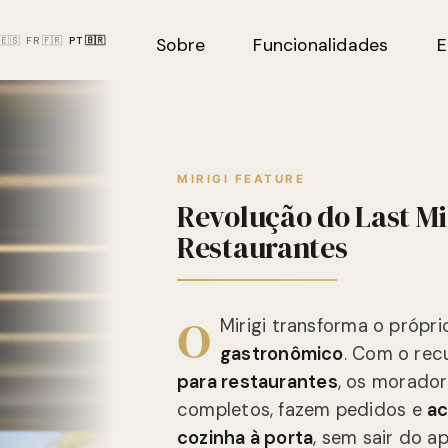
🇪🇸
FR 🇫🇷
PT 🇧🇷
Sobre
Funcionalidades
E
MIRIGI FEATURE
Revolução do Last M
Restaurantes
O
Mirigi transforma o própr
gastronômico
. Com o rec
para restaurantes
, os morado
completos, fazem pedidos e
ac
cozinha à porta
, sem sair do ap