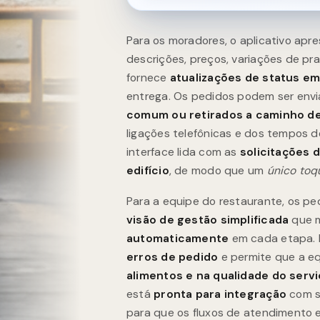
Para os moradores, o aplicativo apr
descrições, preços, variações de pra
fornece
atualizações de status em
entrega. Os pedidos podem ser env
comum ou retirados a caminho d
ligações telefônicas e dos tempos 
interface lida com as
solicitações 
edifício
, de modo que um
único toq
Para a equipe do restaurante, os p
visão de gestão simplificada
que m
automaticamente
em cada etapa. I
erros de pedido
e permite que a e
alimentos e na qualidade do serv
está
pronta para integração
com s
para que os fluxos de atendimento 