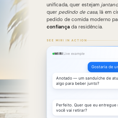
unificada, quer estejam
jantan
quer
pedindo de casa
, lá em c
pedido de comida moderno pa
confiança
da residência.
SEE MIRI IN ACTION
MIRI
Live example
Gostaria de u
Anotado — um sanduíche de atu
algo para beber junto?
Perfeito. Quer que eu entregue
você vai retirar?