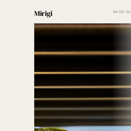
Mirigi
EN 🇬🇧
ES 