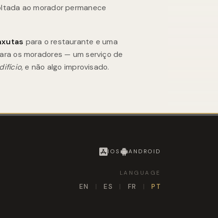
oltada ao morador permanece
nxutas
para o restaurante e uma
ara os moradores — um serviço de
difício
, e não algo improvisado.
IOS
ANDROID
LANGUAGE
EN
|
ES
|
FR
|
PT